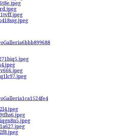
ProGalleria6bbb899688
ProGalleria1ca1524fe4