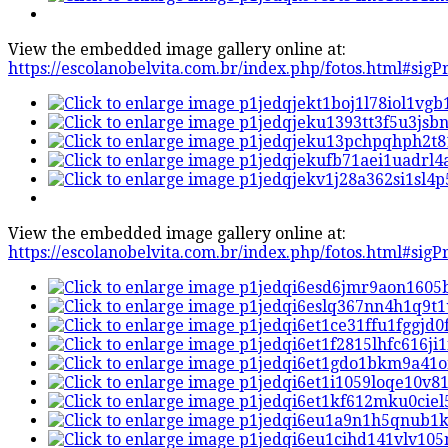
View the embedded image gallery online at:
https://escolanobelvita.com.br/index.php/fotos.html#sig
View the embedded image gallery online at:
https://escolanobelvita.com.br/index.php/fotos.html#sig