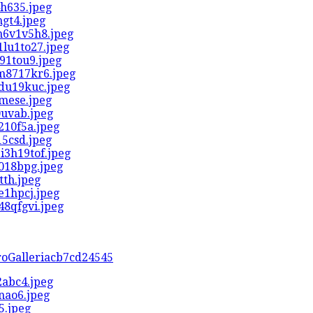
ProGalleriacb7cd24545