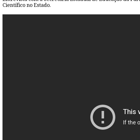
Científico no Estado.