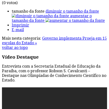
(0 votos)
tamanho da fonte
diminuir o tamanho da fonte
aumentar o
tamanho da fonte
Imprimir
E-mail
Mais nesta categoria:
Governo implementa Proeja em 15
escolas do Estado »
voltar ao topo
Vídeo Destaque
Entrevista com a Secretaria Estadual de Educação da
Paraíba, com o professor Robson S. Cavalcanti –
Destaque nas Olimpíadas de Conhecimento Científico no
Estado.