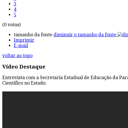
3
4
5
(0 votos)
tamanho da fonte
diminuir o tamanho da fonte
Imprimir
E-mail
voltar ao topo
Vídeo Destaque
Entrevista com a Secretaria Estadual de Educação da Par
Científico no Estado.