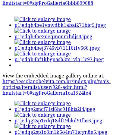
limitstart=0#sigProGalleria6bbb899688
View the embedded image gallery online at:
https://escolanobelvita.com.br/index.php/mais-
noticias/itemlist/user/928-adm.html?
limitstart=0#sigProGalleria1ca1524fe4